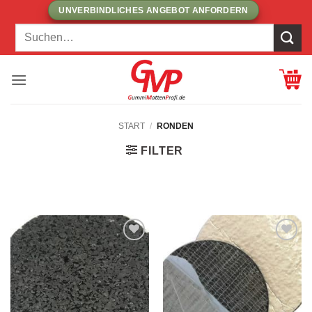
Zum
UNVERBINDLICHES ANGEBOT ANFORDERN
Inhalt
Suchen
springen
nach:
START
/
RONDEN
FILTER
ZUR
ZUR
WUNSCHLISTE
WUNSCHLISTE
HINZUFÜGEN!
HINZUFÜGEN!