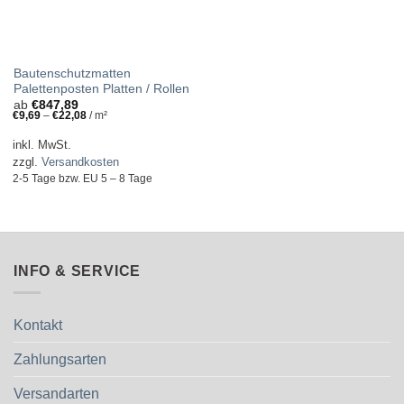
Bautenschutzmatten
Palettenposten Platten / Rollen
ab
€
847,89
€
9,69
–
€
22,08
/
m²
inkl. MwSt.
zzgl.
Versandkosten
2-5 Tage bzw. EU 5 – 8 Tage
INFO & SERVICE
Kontakt
Zahlungsarten
Versandarten