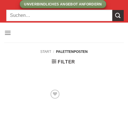
Zum
UNVERBINDLICHES ANGEBOT ANFORDERN
Inhalt
Suchen
springen
nach:
START
/
PALETTENPOSTEN
FILTER
ZUR
WUNSCHLISTE
HINZUFÜGEN!