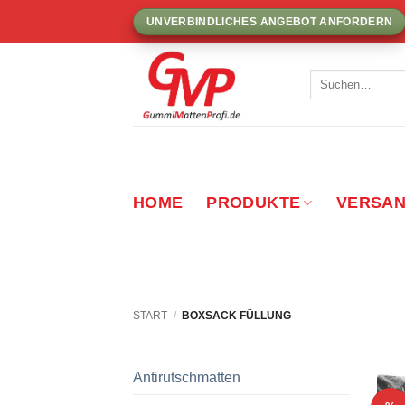
Zum
UNVERBINDLICHES ANGEBOT ANFORDERN
Inhalt
springen
Suchen
nach:
HOME
PRODUKTE
VERSA
START
/
BOXSACK FÜLLUNG
Antirutschmatten