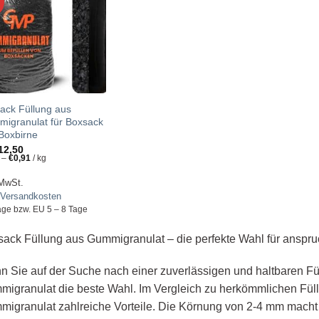
ZUR
WUNSCHLISTE
HINZUFÜGEN!
ack Füllung aus
igranulat für Boxsack
Boxbirne
12,50
–
€
0,91
/
kg
 MwSt.
Versandkosten
age bzw. EU 5 – 8 Tage
ack Füllung aus Gummigranulat – die perfekte Wahl für anspru
 Sie auf der Suche nach einer zuverlässigen und haltbaren Füll
igranulat die beste Wahl. Im Vergleich zu herkömmlichen Füll
igranulat zahlreiche Vorteile. Die Körnung von 2-4 mm macht d