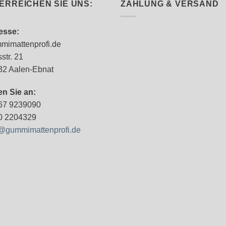
ERREICHEN SIE UNS:
ZAHLUNG & VERSAND
esse:
mimattenprofi.de
sstr. 21
32 Aalen-Ebnat
en Sie an:
67 9239090
0 2204329
o@gummimattenprofi.de