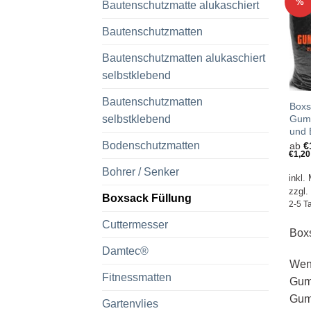
%
Bautenschutzmatte alukaschiert
Bautenschutzmatten
Bautenschutzmatten alukaschiert
selbstklebend
Bautenschutzmatten
Boxs
selbstklebend
Gumm
und 
Bodenschutzmatten
ab
€
€
1,20
Bohrer / Senker
inkl.
zzgl.
Boxsack Füllung
2-5 T
Cuttermesser
Boxs
Damtec®
Wenn
Fitnessmatten
Gumm
Gumm
Gartenvlies