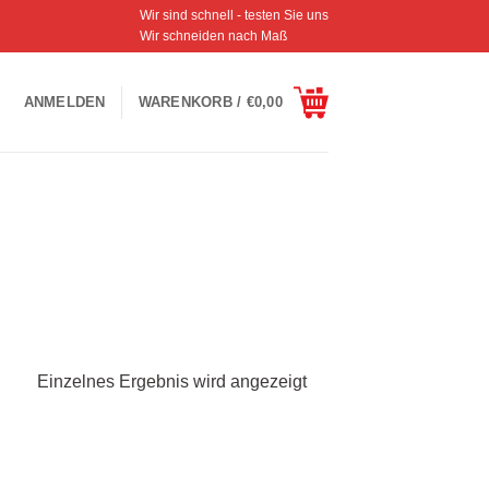
Wir sind schnell - testen Sie uns
Wir schneiden nach Maß
ANMELDEN
WARENKORB /
€
0,00
Einzelnes Ergebnis wird angezeigt