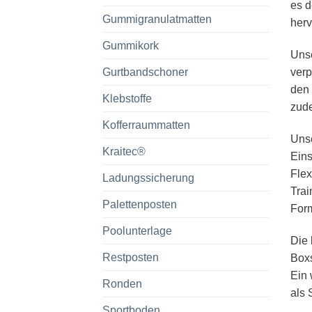
es d
Gummigranulatmatten
herv
Gummikork
Unse
Gurtbandschoner
verp
den 
Klebstoffe
zude
Kofferraummatten
Unse
Kraitec®
Eins
Flex
Ladungssicherung
Trai
Palettenposten
Form
Poolunterlage
Die 
Restposten
Boxs
Ein 
Ronden
als 
Sportboden