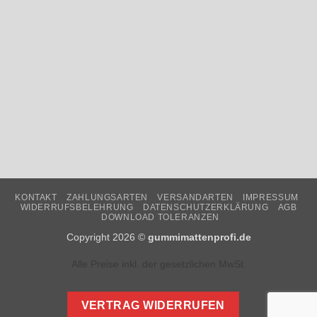
KONTAKT
ZAHLUNGSARTEN
VERSANDARTEN
IMPRESSUM
WIDERRUFSBELEHRUNG
DATENSCHUTZERKLÄRUNG
AGB
DOWNLOAD TOLERANZEN
Copyright 2026 ©
gummimattenprofi.de
Alle Preise inkl. der gesetzlichen MwSt.
VERTRAG WIDERRUFEN