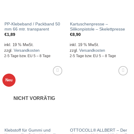
PP-Klebeband / Packband 50
Kartuschenpresse –
mm 66 mtr. transparent
Silikonpistole – Skelettpresse
€
1,89
€
8,90
inkl. 19 % MwSt.
inkl. 19 % MwSt.
zzgl.
Versandkosten
zzgl.
Versandkosten
2-5 Tage bzw. EU 5 – 8 Tage
2-5 Tage bzw. EU 5 – 8 Tage
Neu
ZUR
ZUR
WUNSCHLISTE
WUNSCHLISTE
HINZUFÜGEN!
HINZUFÜGEN!
NICHT VORRÄTIG
Klebstoff für Gummi und
OTTOCOLL® ALLBERT – Der