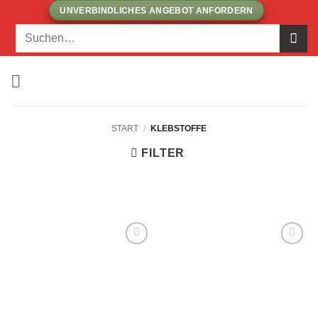
Zum
UNVERBINDLICHES ANGEBOT ANFORDERN
Inhalt
Suchen
springen
nach:
START
/
KLEBSTOFFE
FILTER
ZUR
ZUR
WUNSCHLISTE
WUNSCHLISTE
HINZUFÜGEN!
HINZUFÜGEN!