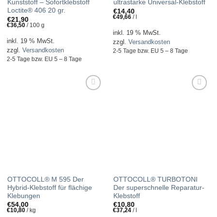
Kunststoff – Sofortklebstoff
ultrastarke Universal-Klebstoff
Loctite® 406 20 gr.
€
14,40
€
49,66
/
l
€
21,90
€
36,50
/
100
g
inkl. 19 % MwSt.
inkl. 19 % MwSt.
zzgl.
Versandkosten
zzgl.
Versandkosten
2-5 Tage bzw. EU 5 – 8 Tage
2-5 Tage bzw. EU 5 – 8 Tage
ZUR
ZUR
WUNSCHLISTE
WUNSCHLISTE
HINZUFÜGEN!
HINZUFÜGEN!
OTTOCOLL® M 595 Der
OTTOCOLL® TURBOTONI
Hybrid-Klebstoff für flächige
Der superschnelle Reparatur-
Klebungen
Klebstoff
€
54,00
€
10,80
€
10,80
/
kg
€
37,24
/
l